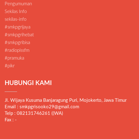
Pengumuman
Sekilas Info
sekilas-info
#smkpgrijaya
#smkpgrihebat
#smkpgribisa
#radiopissfm
#pramuka
#pikr
HUBUNGI KAMI
Jl. Wijaya Kusuma Banjaragung Puri, Mojokerto, Jawa Timur
Email : smkpgrisooko29@gmail.com
Telp : 082131746261 ((WA)
Fax : -