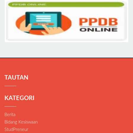
TAUTAN
KATEGORI
Berita
Bidang Kesiswaan
StudPreneur