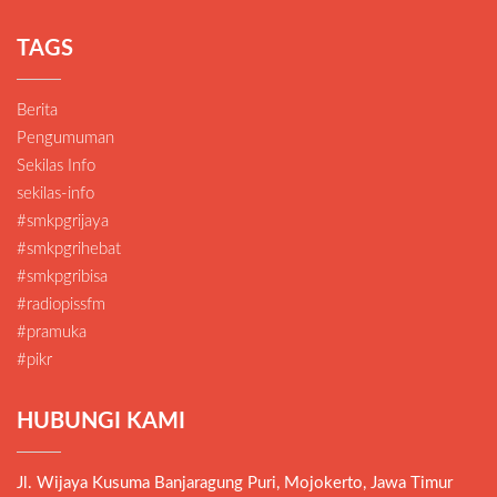
TAGS
Berita
Pengumuman
Sekilas Info
sekilas-info
#smkpgrijaya
#smkpgrihebat
#smkpgribisa
#radiopissfm
#pramuka
#pikr
HUBUNGI KAMI
Jl. Wijaya Kusuma Banjaragung Puri, Mojokerto, Jawa Timur